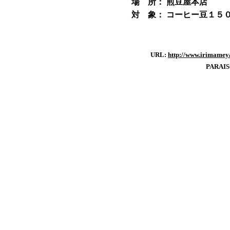
場 所：
煎豆屋本店
対 象：
コーヒー豆１５
URL:
http://www.irimameya
PARAI